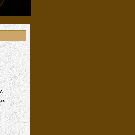
y
,
rs ...