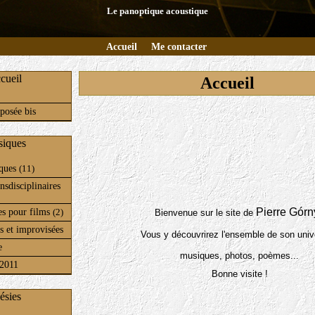
Le panoptique acoustique
Accueil
Me contacter
cueil
Accueil
posée bis
iques
iques
(11)
nsdisciplinaires
Pierre Górn
es pour films
Bienvenue sur le site de
(2)
s et improvisées
Vous y découvrirez l'ensemble de son unive
e
musiques, photos, poèmes...
 2011
Bonne visite !
ésies