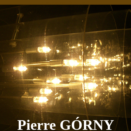
script language="JavaScript">
Pierre GÓRNY