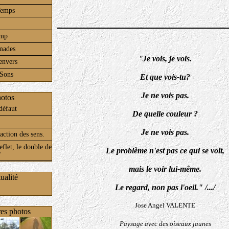
Temps
amp
mades
"
Je vois, je vois.
envers
 Sons
Et que vois-tu?
Je ne vois pas.
otos
défaut
D
e quelle couleur ?
Je ne vois pas.
action des sens.
eflet, le double de
Le problème n'est pas ce qui se voit,
?
mais le voir lui-même.
ualité
Le regard, non pas l'oeil." /.../
Jose Angel VALENTE
es photos
Paysage avec des oiseaux jaunes