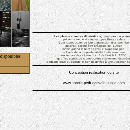
Les photos et autres illustrations, musiques ou poè
présents sur ce site
ne sont pas libres de droit
.
Leur reproduction ou leur transmission n'est permise
qu'avec l'accord écrit préalable de l'auteur,
même quand le nom de celui-ci n'apparait pas.
Le Code de la propriété intellectuelle n'autorise,
disponibles
aux termes des alinéas 1 et 2 de l'article L. 122-5,
que "les copies ou reproductions strictement réservée
à l'usage privé du copiste et non destinées à une utilisation col
Conception réalisation du site
www.sophie-petit-ecrivain-public.com