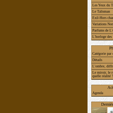
Les Yeux du 
Le Talisman
Exil-Hors ch
Variations No
Parfums de L'
L'horloge des
Ph
Catégorie par 
Détails
L'ombre, diffr
Le miroir, le r
quelle réalité 
Act
Agenda
Dernièr