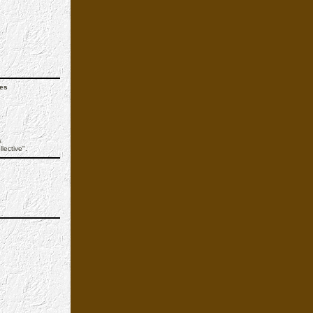
mes
s
lective".