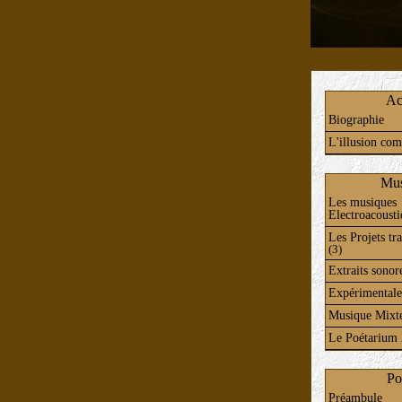
Ac
Biographie
L'illusion com
Mus
Les musiques
Electroacoust
Les Projets tra
(3)
Extraits sonor
Expérimentale
Musique Mixt
Le Poétarium
Po
Préambule