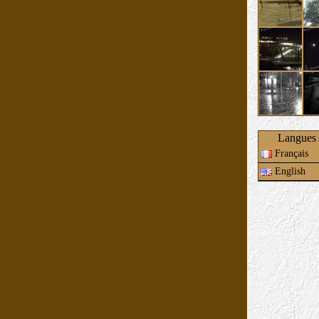
Langues 
Français
English